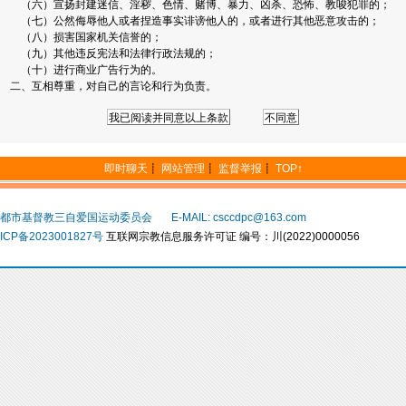
（六）宣扬封建迷信、淫秽、色情、赌博、暴力、凶杀、恐怖、教唆犯罪的；
（七）公然侮辱他人或者捏造事实诽谤他人的，或者进行其他恶意攻击的；
（八）损害国家机关信誉的；
（九）其他违反宪法和法律行政法规的；
（十）进行商业广告行为的。
二、互相尊重，对自己的言论和行为负责。
即时聊天
┋
网站管理
┋
监督举报
┋
TOP↑
都市基督教三自爱国运动委员会
E-MAIL: csccdpc@163.com
ICP备2023001827号
互联网宗教信息服务许可证 编号：川(2022)0000056