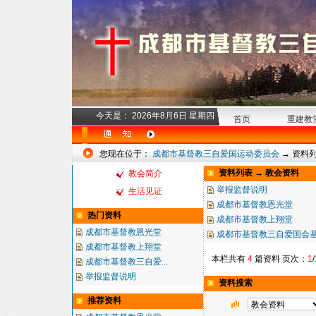
今天是：
2026年8月6日 星期四
首页
重建教
您现在位于：
成都市基督教三自爱国运动委员会
→
资料
资料列表 → 教会资料
教会简介
举报监督说明
生活见证
成都市基督教恩光堂
热门资料
成都市基督教上翔堂
成都市基督教恩光堂
成都市基督教三自爱国会
成都市基督教上翔堂
本栏共有
4
篇资料 页次：
1
/
成都市基督教三自爱...
举报监督说明
资料搜索
推荐资料