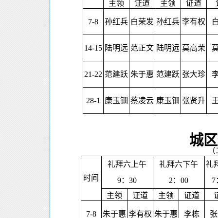
主领
证道
主领
证道
7-8
孙红兵
白荣发
孙红兵
李有权
14-15
陆明远
范正文
陆明远
莫高荣
21-22
范建跃
朱于惠
范建跃
张大珍
28-1
康玉钿
蔡凌云
康玉钿
张贤升
城区
（
礼拜六上午
礼拜六下午
礼
时间
9
：
30
2
：
00
7
主领
证道
主领
证道
7-8
朱于惠
李有权
朱于惠
李栋
张