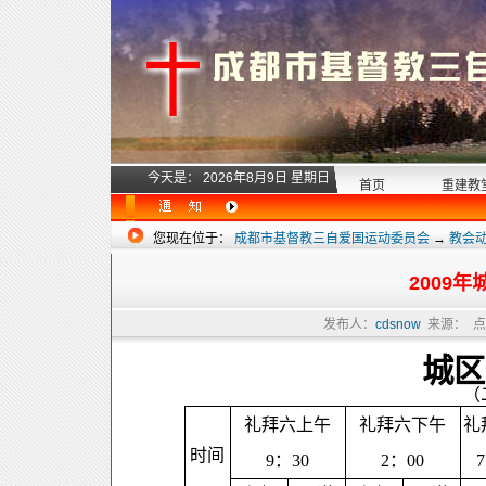
今天是：
2026年8月9日 星期日
首页
重建教
您现在位于：
成都市基督教三自爱国运动委员会
→
教会
2009年
发布人：
cdsnow
来源：
点
城区
（
礼拜六上午
礼拜六下午
礼
时间
9
：
30
2
：
00
7