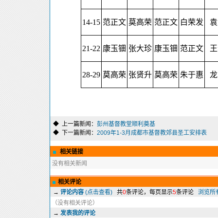
14-15
范正文
莫高荣
范正文
白荣发
袁
21-22
康玉钿
张大珍
康玉钿
范正文
王
28-29
莫高荣
张贤升
莫高荣
朱于惠
龙
◆ 上一篇新闻：
彭州基督教堂顺利奠基
◆ 下一篇新闻：
2009年1-3月成都市基督教郊县圣工安排表
相关链接
没有相关新闻
相关评论
→
评论内容
(点击查看)
共
0
条评论，每页显示
5
条评论
浏览所
（没有相关评论）
→
发表我的评论