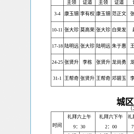
主领
证道
主领
证道
3-4
康玉钿
李有权
康玉钿
范正文
10-11
张大珍
莫高荣
张大珍
白荣发
17-18
陆明远
张大珍
陆明远
朱于惠
24-25
张贤升
李栋
张贤升
龙尚勇
31-1
王帮奇
张贤升
王帮奇
邓碧玉
城区
（
礼拜六上午
礼拜六下午
礼
时间
9
：
30
2
：
00
7