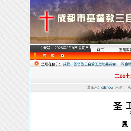
今天是：
2026年8月9日 星期日
首页
重建教
您现在位于：
成都市基督教三自爱国运动委员会
→
教会
二00
发布人：
cdsnow
来源：
点
圣
恩