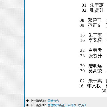
01
朱于惠
02
张贤升
08
邓碧玉
09
范正文
15
朱于惠
16
李又权
22
白荣发
23
张贤升
29
陆明远
30
莫高荣
02
朱于惠
16
李又权
30
◆ 上一篇新闻：
最新公告
◆ 下一篇新闻：
基督教郊县圣工安排表（九月）